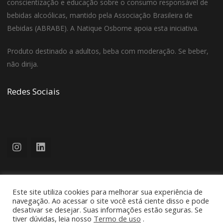
conscientização e educação sobre o consumo responsável de
bebidas alcoólicas, mantido pela Associação Brasileira de
Bebidas (ABRABE). A Natique Osborne apoia esta iniciativa.
Produto destinado a adultos, beba com moderação. Se beber,
não dirija.
Redes Sociais
Este site utiliza cookies para melhorar sua experiência de
navegação. Ao acessar o site você está ciente disso e pode
desativar se desejar. Suas informações estão seguras. Se
tiver dúvidas, leia nosso
Termo de uso
.
Design e Desenvolvimento by
Foxy - Studio Criativo
.